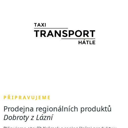
P Ř I P R A V U J E M E
Prodejna regionálních produktů
Dobroty z Lázní