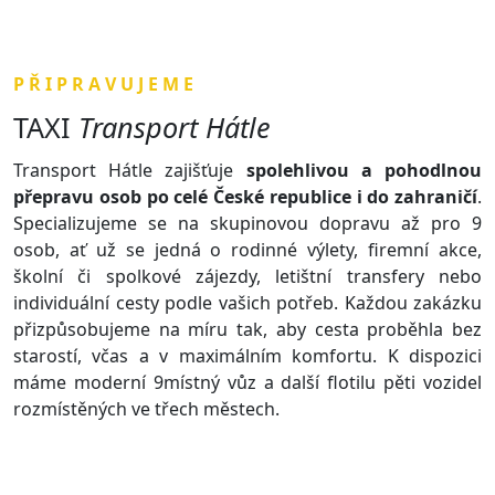
P Ř I P R A V U J E M E
TAXI
Transport Hátle
Transport Hátle zajišťuje
spolehlivou a pohodlnou
přepravu osob po celé České republice i do zahraničí
.
Specializujeme se na skupinovou dopravu až pro 9
osob, ať už se jedná o rodinné výlety, firemní akce,
školní či spolkové zájezdy, letištní transfery nebo
individuální cesty podle vašich potřeb. Každou zakázku
přizpůsobujeme na míru tak, aby cesta proběhla bez
starostí, včas a v maximálním komfortu. K dispozici
máme moderní 9místný vůz a další flotilu pěti vozidel
rozmístěných ve třech městech.