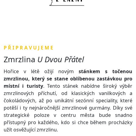
P Ř I P R A V U J E M E
Zmrzlina
U Dvou Přátel
Hořice v létě ožijí novým
stánkem s točenou
zmrzlinou, který se stane oblíbenou zastávkou pro
místní i turisty
. Tento stánek nabídne široký výběr
zmrzlinových příchutí, od klasických vanilkových a
čokoládových, až po unikátní sezónní speciality, které
potěší i ty nejnáročnější zmrzlinové gurmány. Díky své
strategické poloze v centru města bude snadno
přístupný pro každého, kdo si chce během procházky
užít osvěžující zmrzlinu.