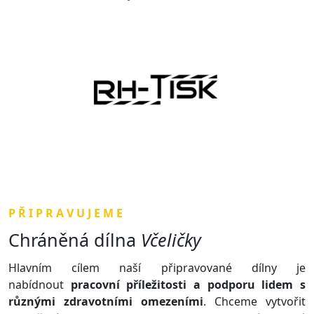
P Ř I P R A V U J E M E
Chráněná dílna
Včeličky
Hlavním cílem naší připravované dílny je
nabídnout
pracovní příležitosti a podporu lidem s
různými zdravotními omezeními
. Chceme vytvořit